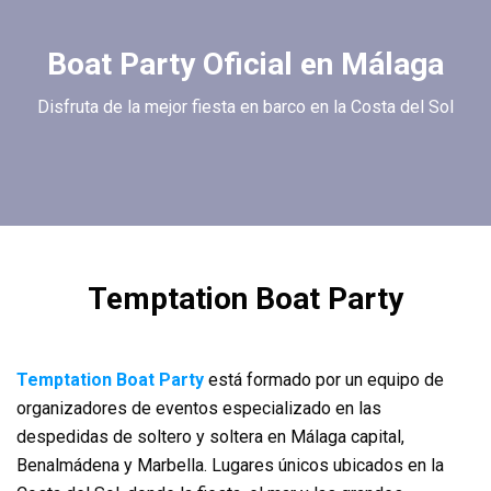
Boat Party Oficial en Málaga
Despedidas de Soltera en
Disfruta de la mejor fiesta en barco en la Costa del Sol
Málaga
Cenas, Actividades, Fiesta en Barco,... ¡Consúltanos!
CONTACTA CON NOSOTROS
Temptation Boat Party
Temptation Boat Party
está formado por un equipo de
organizadores de eventos especializado en las
despedidas de soltero y soltera en Málaga capital,
Benalmádena y Marbella. Lugares únicos ubicados en la